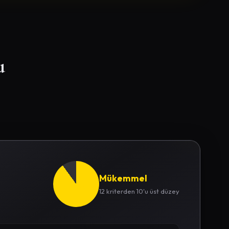
u
Mükemmel
9.0
12 kriterden 10'u üst düzey