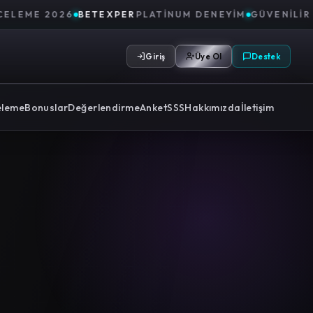
2026
BETEXPER
PLATINUM DENEYIM
GÜVENILIR PLATFO
Giriş
Üye Ol
Destek
eleme
Bonuslar
Değerlendirme
Anket
SSS
Hakkımızda
İletişim
4.7
<2sn