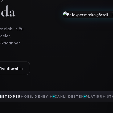
ada
UPTIME
 olabilir. Bu
celer;
 kadar her
 Yanıtlayalım
YUMLU
BETEXPER
MOBIL DENEYIM
CANLI DESTEK
PLATI