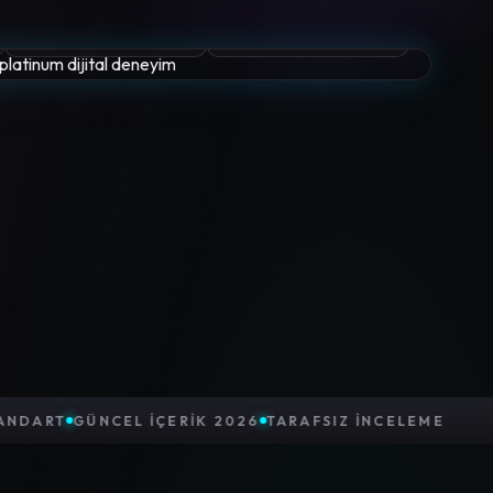
KULLANICI PUANI
YÜKLEME
NUM STANDART
GÜNCEL İÇERIK 2026
TARAFSIZ İNCELE