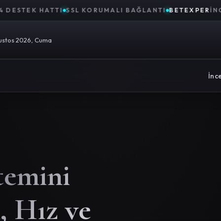
K HATTI
SSL KORUMALI BAĞLANTI
BETEXPER
İNCELEME 
ustos 2026, Cuma
İnc
temini
, Hız ve
%98