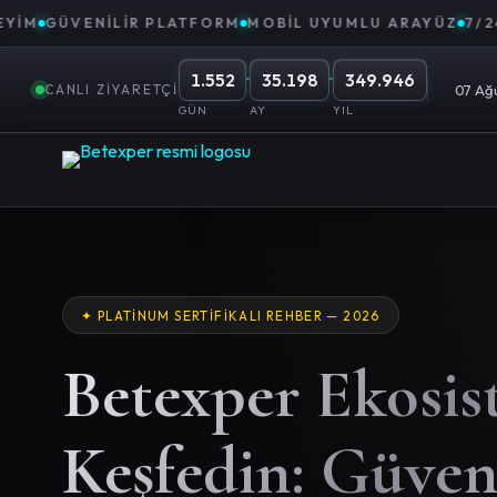
ENILIR PLATFORM
MOBIL UYUMLU ARAYÜZ
7/24 DESTE
·
·
1.552
35.198
349.946
CANLI ZIYARETÇI
07 Ağ
GÜN
AY
YIL
✦ PLATINUM SERTIFIKALI REHBER — 2026
Betexper Ekosis
Keşfedin: Güven