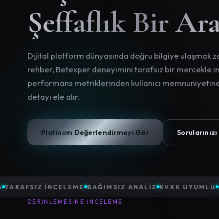
Şeffaflık Bir Ar
Dijital platform dünyasında doğru bilgiye ulaşmak zor
rehber, Betexper deneyimini tarafsız bir mercekle in
performans metriklerinden kullanıcı memnuniyetine
detayı ele alır.
Platinum Değerlendirmeyi Gör
Sorularınızı
IK 2026
TARAFSIZ İNCELEME
BAĞIMSIZ ANALIZ
KVKK U
DERINLEMESINE İNCELEME